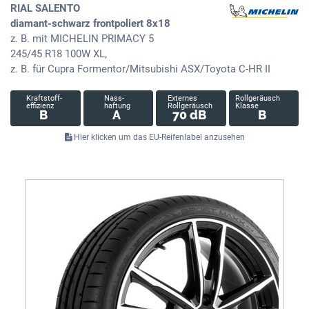
RIAL SALENTO
diamant-schwarz frontpoliert 8x18
z. B. mit MICHELIN PRIMACY 5
245/45 R18 100W XL,
z. B. für Cupra Formentor/Mitsubishi ASX/Toyota C-HR II
Kraftstoff-
Nass-
Externes
Rollgeräusch
effizienz
haftung
Rollgeräusch
Klasse
B
A
70 dB
B
Hier klicken um das EU-Reifenlabel anzusehen