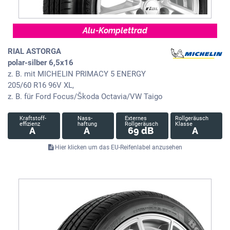
Alu-Komplettrad
RIAL ASTORGA
polar-silber 6,5x16
z. B. mit MICHELIN PRIMACY 5 ENERGY
205/60 R16 96V XL,
z. B. für Ford Focus/Škoda Octavia/VW Taigo
Kraftstoff-
Nass-
Externes
Rollgeräusch
effizienz
haftung
Rollgeräusch
Klasse
A
A
69 dB
A
Hier klicken um das EU-Reifenlabel anzusehen