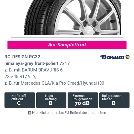
Alu-Komplettrad
RC-DESIGN RC32
himalaya-grey front-poliert 7x17
z. B. mit BARUM BRAVURIS 6
225/45 R17 91Y,
z. B. für Mercedes CLA/Kia Pro Creed/Hyundai i30
Kraftstoff-
Nass-
Externes
Rollgeräusch
effizienz
haftung
Rollgeräusch
Klasse
C
B
70 dB
B
Hier klicken um das EU-Reifenlabel anzusehen