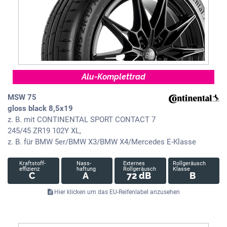
Alu-Komplettrad
MSW 75
gloss black 8,5x19
z. B. mit CONTINENTAL SPORT CONTACT 7
245/45 ZR19 102Y XL,
z. B. für BMW 5er/BMW X3/BMW X4/Mercedes E-Klasse
Kraftstoff-
Nass-
Externes
Rollgeräusch
effizienz
haftung
Rollgeräusch
Klasse
C
A
72 dB
B
Hier klicken um das EU-Reifenlabel anzusehen