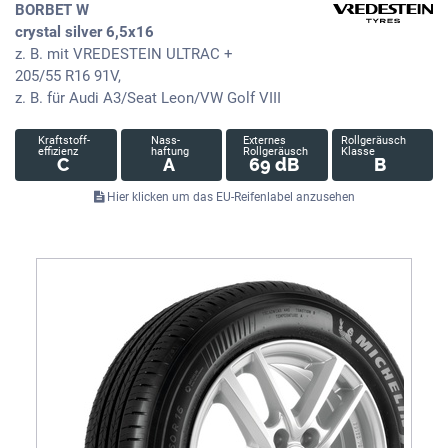
BORBET W
crystal silver 6,5x16
z. B. mit VREDESTEIN ULTRAC +
205/55 R16 91V,
z. B. für Audi A3/Seat Leon/VW Golf VIII
Kraftstoff-
Nass-
Externes
Rollgeräusch
effizienz
haftung
Rollgeräusch
Klasse
C
A
69 dB
B
Hier klicken um das EU-Reifenlabel anzusehen