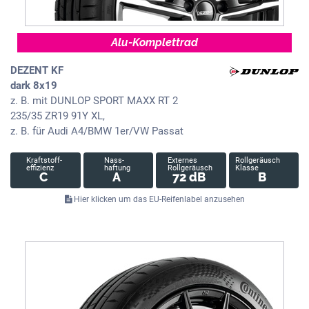
Alu-Komplettrad
DEZENT KF
dark 8x19
z. B. mit DUNLOP SPORT MAXX RT 2
235/35 ZR19 91Y XL,
z. B. für Audi A4/BMW 1er/VW Passat
Kraftstoff-
Nass-
Externes
Rollgeräusch
effizienz
haftung
Rollgeräusch
Klasse
C
A
72 dB
B
Hier klicken um das EU-Reifenlabel anzusehen