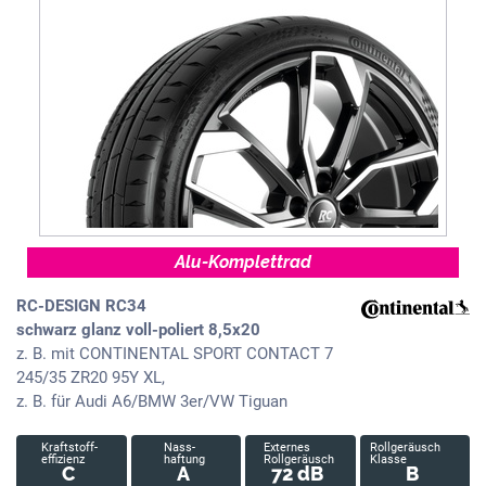
Alu-Komplettrad
RC-DESIGN RC34
schwarz glanz voll-poliert 8,5x20
z. B. mit CONTINENTAL SPORT CONTACT 7
245/35 ZR20 95Y XL,
z. B. für Audi A6/BMW 3er/VW Tiguan
Kraftstoff-
Nass-
Externes
Rollgeräusch
effizienz
haftung
Rollgeräusch
Klasse
C
A
72 dB
B