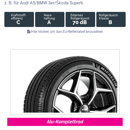
z. B. für Audi A5/BMW 3er/Škoda Superb
Kraftstoff-
Nass-
Externes
Rollgeräusch
effizienz
haftung
Rollgeräusch
Klasse
C
A
70 dB
B
Hier klicken um das EU-Reifenlabel anzusehen
Alu-Komplettrad