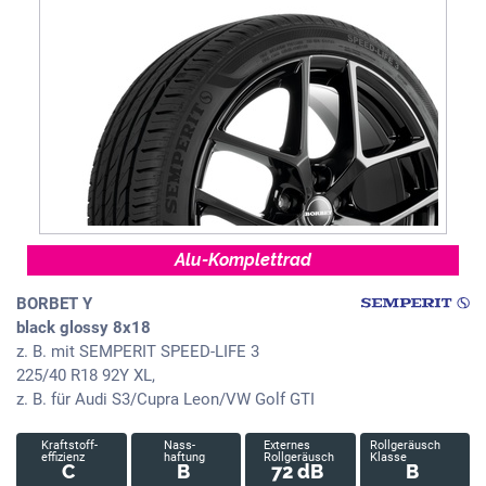
Alu-Komplettrad
BORBET Y
black glossy 8x18
z. B. mit SEMPERIT SPEED-LIFE 3
225/40 R18 92Y XL,
z. B. für Audi S3/Cupra Leon/VW Golf GTI
Kraftstoff-
Nass-
Externes
Rollgeräusch
effizienz
haftung
Rollgeräusch
Klasse
C
B
72 dB
B