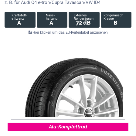
z. B. für Audi Q4 e-tron/Cupra Tavascan/VW ID4
Kraftstoff-
Nass-
Externes
Rollgeräusch
effizienz
haftung
Rollgeräusch
Klasse
A
A
72 dB
B
Hier klicken um das EU-Reifenlabel anzusehen
Alu-Komplettrad